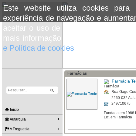
Este website utiliza cookies para
experiência de navegação e aumentar
aceitar o uso de cookies basta conti
mais informação consulte a informaç
e Política de cookies
do site.
Farmácias
Farmácia Te
Rua Gago Couti
2260-032 Atala
249710675
Início
Fundada em 1988 Pr
Lic. em Farmácia
Autarquia
A Freguesia