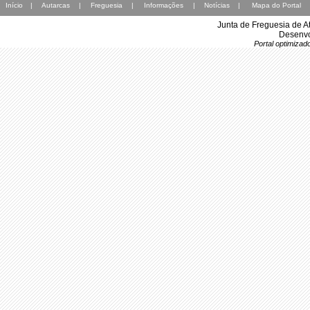
Início
|
Autarcas
|
Freguesia
|
Informações
|
Notícias
|
Mapa do Portal
Junta de Freguesia de A
Desenvo
Portal optimiza