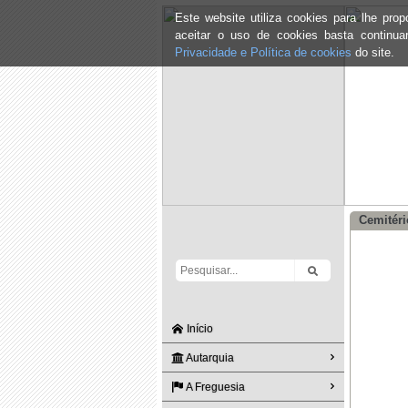
Este website utiliza cookies para lhe pr
aceitar o uso de cookies basta continu
Privacidade e Política de cookies
do site.
Cemitéri
Início
Autarquia
A Freguesia