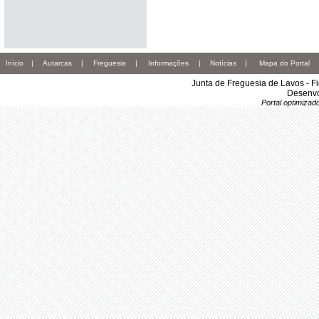
Início
|
Autarcas
|
Freguesia
|
Informações
|
Notícias
|
Mapa do Portal
Junta de Freguesia de Lavos - F
Desenvo
Portal optimiza