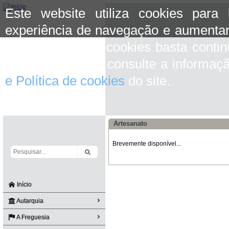
Este website utiliza cookies para
experiência de navegação e aumentar
aceitar o uso de cookies basta conti
mais informação consulte a informaç
e Política de cookies
do site.
Artesanato
Brevemente disponível...
Início
Autarquia
A Freguesia