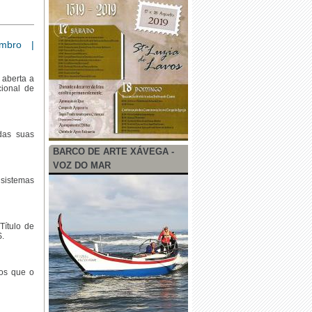
mbro |
 aberta a
ional de
das suas
BARCO DE ARTE XÁVEGA -
VOZ DO MAR
 sistemas
ítulo de
S.
os que o