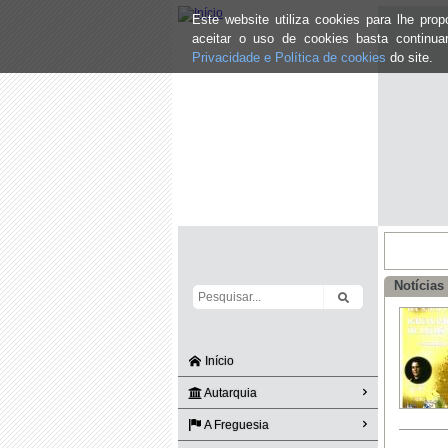
Este website utiliza cookies para lhe pr
aceitar o uso de cookies basta continu
Privacidade e Política de cookies
do site.
Notícias
Início
Autarquia
A Freguesia