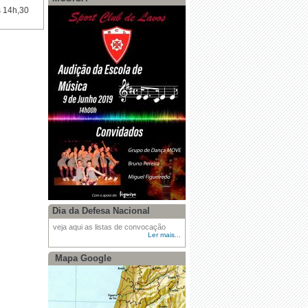
s 14h,30
Dia da Defesa Nacional
veja aqui as listas de convocação
Ler mais...
Mapa Google