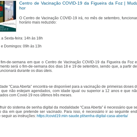
Centro de Vacinação COVID-19 da Figueira da Foz | Mud
hor
O Centro de Vacinação COVID-19 irá, no mês de setembro, funcion
horário mais reduzido:
a Sexta-feira: 14h às 18h
 e Domingos: 09h às 13h
o fim-de-semana em que o Centro de Vacinação COVID-19 da Figueira da Foz e
mento será o fim-de-semana dos dias 18 e 19 de setembro, sendo que, a partir de
uncionará durante os dias úteis.
dade “Casa Aberta” encontra-se disponível para a vacinação de primeiras doses d
s que não estejam agendados, com idade igual ou superior a 12 anos e que n
etados com Covid-19 nos últimos três meses.
fruir do sistema de senha digital da modalidade “Casa Aberta” é necessário que se
 dia em que pretende ser vacinado. Para isso, é necessário ir ao seguinte en
e seguir as instruções:
https://covid19.min-saude.pt/senha-digital-casa-aberta/