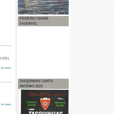
FIGUEIRA CIDADE
SAUDÁVEL
S 2021
ler mais...
TASQUINHAS SANTO
ANTÓNIO 2019
ler mais...