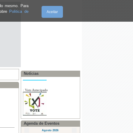
e do mesmo. Para
sobre
Politica de
Aceitar
·
CASA ABERTA PARA VACINAÇÃO -
10 e 12 setembro | MIGRANTES
Quinta-Feira, 06.8.2026
·
Voto Antecipado
Notícias
·
BUPI
Agenda de Eventos
Agosto 2026