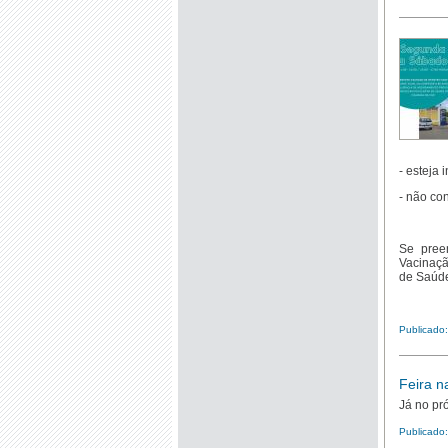
- esteja
- não co
Se pree
Vacinaçã
de Saúde
Publicado:
Feira n
Já no pr
Publicado