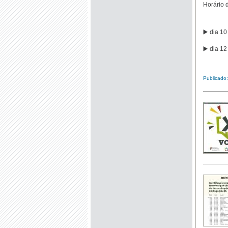
Horário 
▶️ dia 1
▶️ dia 1
Publicado