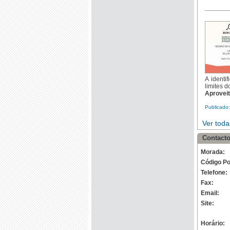
A identi
limites d
Aproveit
Publicado
Ver toda
Contacto
Morada:
Código Po
Telefone:
Fax:
Email:
Site:
Horário: