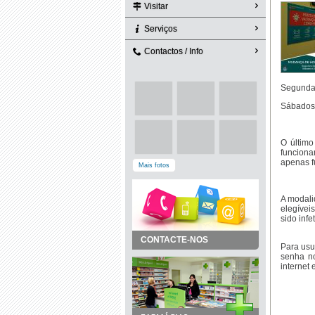
Visitar
Serviços
Contactos / Info
Segunda 
Sábados
O últim
funciona
apenas f
Mais fotos
A modali
elegívei
sido inf
CONTACTE-NOS
Para usu
senha no
internet 