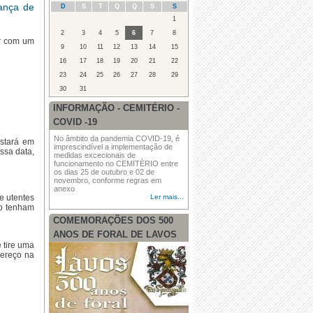
ança de
D
S
T
Q
Q
S
S
·
CASA ABERTA - VACINAÇÃO
1
2
3
4
5
6
7
8
ar com um
9
10
11
12
13
14
15
16
17
18
19
20
21
22
23
24
25
26
27
28
29
30
31
·
Feira na Freguesia
INFORMAÇÃO - CEMITÉRIO -
·
AVISO
COVID -19
No âmbito da pandemia COVID-19, é
stará em
imprescindível a implementação de
ssa data,
medidas excecionais de
funcionamento no CEMITÈRIO entre
os dias 25 de outubro e 02 de
novembro, conforme regras em
anexo
e utentes
Ler mais...
ão tenham
COMEMORAÇÕES DOS 500
ANOS DE FORAL DE LAVOS
 tire uma
dereço na