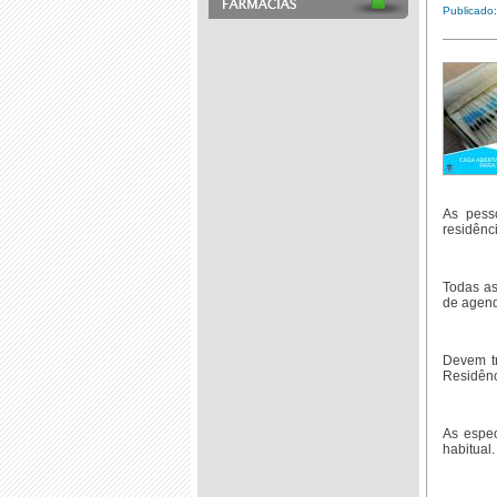
Publicado
As pess
residênc
Todas as
de agen
Devem t
Residênc
As espe
habitual.