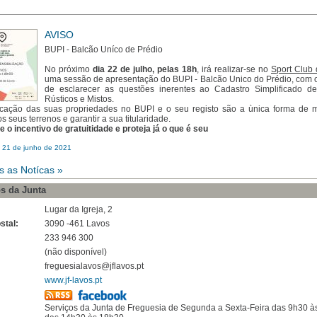
AVISO
BUPI - Balcão Uníco de Prédio
No próximo
dia 22 de julho, pelas 18h
, irá realizar-se no
Sport Club
uma sessão de apresentação do BUPI - Balcão Unico do Prédio, com o
de esclarecer as questões inerentes ao Cadastro Simplificado d
Rústicos e Mistos.
ficação das suas propriedades no BUPI e o seu registo são a ùnica forma de 
os seus terrenos e garantir a sua titularidade.
e o incentivo de gratuitidade e proteja já o que é seu
: 21 de junho de 2021
s as Notícas »
s da Junta
Lugar da Igreja, 2
stal:
3090 -461 Lavos
233 946 300
(não disponível)
freguesialavos@jflavos.pt
www.jf-lavos.pt
Serviços da Junta de Freguesia de Segunda a Sexta-Feira das 9h30 à