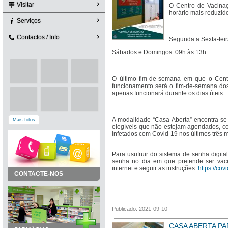
Visitar
O Centro de Vacina
horário mais reduzid
Serviços
Contactos / Info
Segunda a Sexta-fei
Sábados e Domingos: 09h às 13h
O último fim-de-semana em que o Cent
funcionamento será o fim-de-semana dos 
apenas funcionará durante os dias úteis.
A modalidade “Casa Aberta” encontra-se 
Mais fotos
elegíveis que não estejam agendados, co
infetados com Covid-19 nos últimos três 
Para usufruir do sistema de senha digit
senha no dia em que pretende ser vaci
internet e seguir as instruções:
https://co
CONTACTE-NOS
Publicado: 2021-09-10
CASA ABERTA PAR