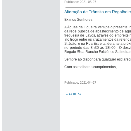
Publicado: 2021-05-27
Alteração de Trânsito em Regalheir
Ex.mos Senhores,
A Águas da Figueira vem pelo presente in
da rede pública de abastecimento de ág
freguesia de Lavos, através do empreiteir
no troço entre os cruzamentos da referi
S. João, e na Rua Estreita, durante a próx
no período das 8h30 às 18h00. O desvi
Regato /Rua Rancho Folclórico Salineiras
Sempre ao dispor para qualquer esclareci
Com os melhores cumprimentos,
Publicado: 2021-04-27
1-12 de 71