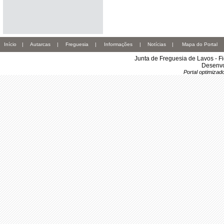
Início
|
Autarcas
|
Freguesia
|
Informações
|
Notícias
|
Mapa do Portal
Junta de Freguesia de Lavos - F
Desenvo
Portal optimiza