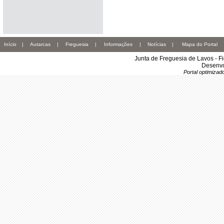
Início
|
Autarcas
|
Freguesia
|
Informações
|
Notícias
|
Mapa do Portal
Junta de Freguesia de Lavos - F
Desenvo
Portal optimiza