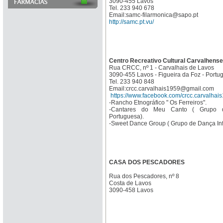
3090-455 Lavos
Tel. 233 940 678
Email:samc-filarmonica@sapo.pt
http://samc.pt.vu/
Centro Recreativo Cultural Carvalhense
Rua CRCC, nº 1 - Carvalhais de Lavos
3090-455 Lavos - Figueira da Foz - Portug
Tel. 233 940 848
Email:crcc.carvalhais1959@gmail.com
https://www.facebook.com/crcc.carvalhai
-Rancho Etnográfico " Os Ferreiros".
-Cantares do Meu Canto ( Grupo d
Portuguesa).
-Sweet Dance Group ( Grupo de Dança Infa
CASA DOS PESCADORES
Rua dos Pescadores, nº 8
Costa de Lavos
3090-458 Lavos