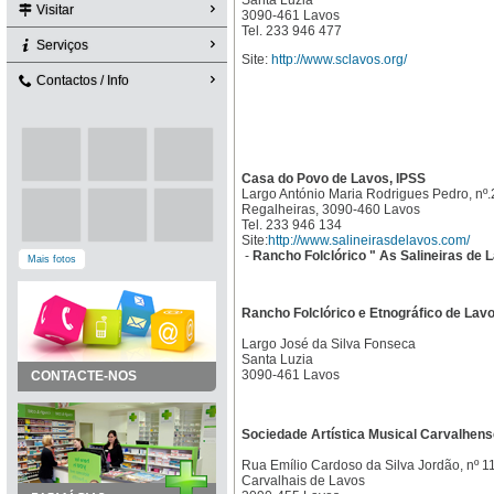
Santa Luzia
Visitar
3090-461 Lavos
Tel. 233 946 477
Serviços
Site:
http://www.sclavos.org/
Contactos / Info
Casa do Povo de Lavos, IPSS
Largo António Maria Rodrigues Pedro, nº.
Regalheiras, 3090-460 Lavos
Tel. 233 946 134
Site:
http://www.salineirasdelavos.com/
-
Rancho Folclórico " As Salineiras de 
Mais fotos
Rancho Folclórico e Etnográfico de Lav
Largo José da Silva Fonseca
Santa Luzia
3090-461 Lavos
CONTACTE-NOS
Sociedade Artística Musical Carvalhens
Rua Emílio Cardoso da Silva Jordão, nº 1
Carvalhais de Lavos