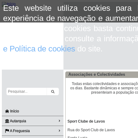
Este website utiliza cookies para
experiência de navegação e aumentar
aceitar o uso de cookies basta conti
mais informação consulte a informaç
e Política de cookies
do site.
Associações e Colectividades
Todas estas colectividades e associaç
os dias. Bastante dinâmicas e sempre c
presenteiam a população co
Início
Autarquia
Sport Clube de Lavos
Rua do Sport Club de Lavos
A Freguesia