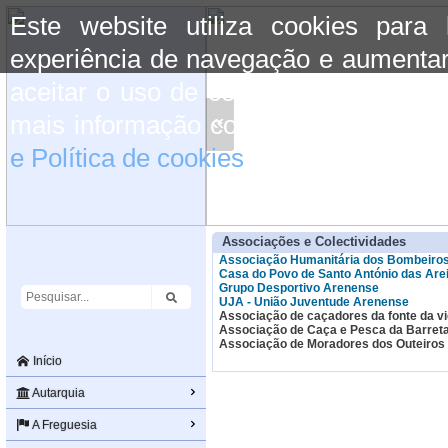
Este website utiliza cookies para
experiência de navegação e aumentar
aceitar o uso de cookies basta conti
«
mais informação consulte a informaç
e Política de cookies
do site.
Associações e Colectividades
Associação Humanitária dos Bombeiros
Casa do Povo de Santo António das Are
Grupo Desportivo Arenense
UJA - União Juventude Arenense
Associação de caçadores da fonte da vi
Associação de Caça e Pesca da Barret
Associação de Moradores dos Outeiros
Início
Autarquia
A Freguesia