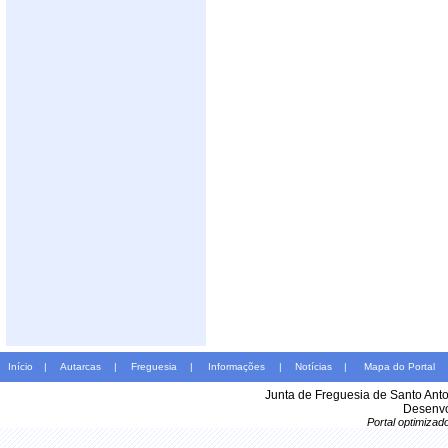
Início
|
Autarcas
|
Freguesia
|
Informações
|
Notícias
|
Mapa do Portal
Junta de Freguesia de Santo Ant
Desenvo
Portal optimiza