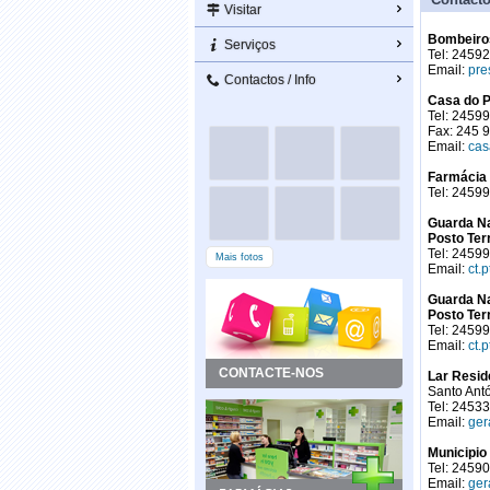
Visitar
Bombeiro
Serviços
Tel: 2459
Email:
pre
Contactos / Info
Casa do P
Tel: 2459
Fax: 245 
Email:
ca
Farmácia 
Tel: 2459
Guarda N
Posto Ter
Tel: 2459
Mais fotos
Email:
ct.
Guarda N
Posto Terr
Tel: 2459
Email:
ct.
CONTACTE-NOS
Lar Resi
Santo Antó
Tel: 2453
Email:
ger
Municipio
Tel: 2459
Email:
ger