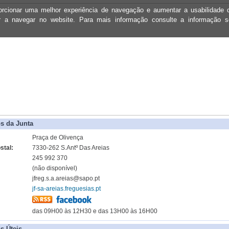
oporcionar uma melhor experiência de navegação e aumentar a usabilidad
ar a navegar no website. Para mais informação consulte a informação 
s da Junta
Praça de Olivença
stal:
7330-262 S.Antº Das Areias
245 992 370
(não disponível)
jfreg.s.a.areias@sapo.pt
jf-sa-areias.freguesias.pt
das 09H00 às 12H30 e das 13H00 às 16H00
s Úteis