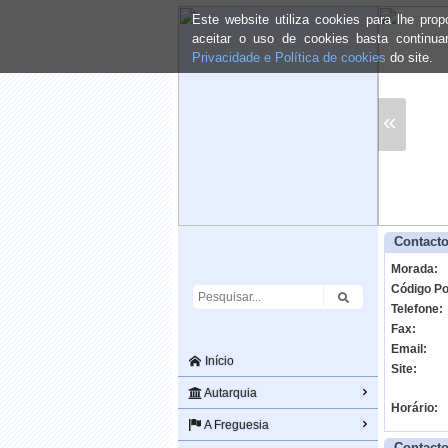
Este website utiliza cookies para lhe pr
aceitar o uso de cookies basta continu
Privacidade e Política de cookies
do site.
«
Contacto
Morada:
Código Po
Telefone:
Fax:
Email:
Início
Site:
Autarquia
Horário:
A Freguesia
Contacto