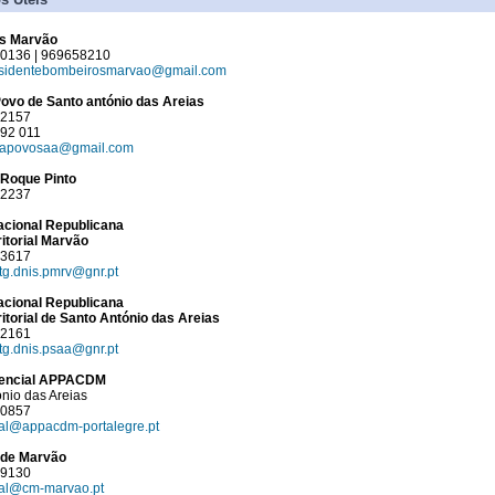
s Marvão
20136 | 969658210
sidentebombeirosmarvao@gmail.com
ovo de Santo antónio das Areias
92157
992 011
sapovosaa@gmail.com
Roque Pinto
92237
acional Republicana
ritorial Marvão
93617
ptg.dnis.pmrv@gnr.pt
acional Republicana
itorial de Santo António das Areias
92161
ptg.dnis.psaa@gnr.pt
dencial APPACDM
nio das Areias
30857
al@appacdm-portalegre.pt
 de Marvão
09130
al@cm-marvao.pt