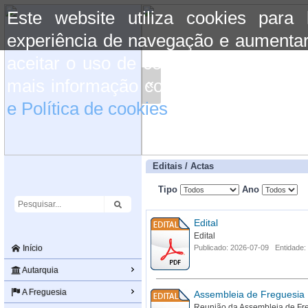
Este website utiliza cookies para
experiência de navegação e aumentar
aceitar o uso de cookies basta conti
«
mais informação consulte a informaç
e Política de cookies
do site.
Editais / Actas
Tipo
Ano
Edital
Edital
Início
Publicado: 2026-07-09 Entidade:
Autarquia
A Freguesia
Assembleia de Freguesia
Reunião da Assembleia de Fr