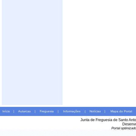
Início
|
Autarcas
|
Freguesia
|
Informações
|
Notícias
|
Mapa do Portal
Junta de Freguesia de Santo Ant
Desenvo
Portal optimiza