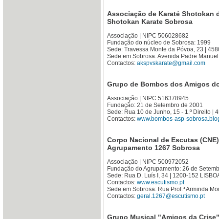
Associação de Karaté Shotokan d
Shotokan Karate Sobrosa
Associação | NIPC 506028682
Fundação do núcleo de Sobrosa: 1999
Sede: Travessa Monte da Póvoa, 23 | 4
Sede em Sobrosa: Avenida Padre Manuel
Contactos:
akspvskarate@gmail.com
Grupo de Bombos dos Amigos do 
Associação | NIPC 516378945
Fundação: 21 de Setembro de 2001
Sede: Rua 10 de Junho, 15 - 1.º Direito
Contactos:
www.bombos-asp-sobrosa.blo
Corpo Nacional de Escutas (CNE)
Agrupamento 1267 Sobrosa
Associação | NIPC 500972052
Fundação do Agrupamento: 26 de Setemb
Sede: Rua D. Luís I, 34 | 1200-152 LISBO
Contactos:
www.escutismo.pt
Sede em Sobrosa: Rua Prof.ª Arminda Mo
Contactos:
geral.1267@escutismo.pt
Grupo Musical "Amigos da Crise