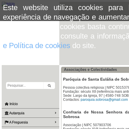
Este website utiliza cookies para
experiência de navegação e aumentar
aceitar o uso de cookies basta conti
mais informação consulte a informaç
e Política de cookies
do site.
Associações e Colectividades
Paróquia de Santa Eulália de Sob
Pessoa colectiva religiosa | NIPC 501537
Fundação: século XII (referência mais ant
Sede: Largo da Igreja, 97 | 4580-748 S
Contactos:
paroquia.sobrosa@gmail.com
Início
Confraria de Nossa Senhora d
Autarquia
Sobrosa
A Freguesia
Associação | NIPC 507903706