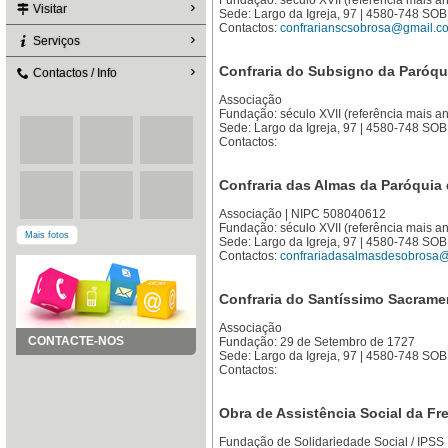
Fundação: século XVII (referência mais an
Visitar
Sede: Largo da Igreja, 97 | 4580-748 S
Contactos:
confrarianscsobrosa@gmail.c
Serviços
Confraria do Subsigno da Paróqu
Contactos / Info
Associação
Fundação: século XVII (referência mais an
Sede: Largo da Igreja, 97 | 4580-748 S
Contactos:
Confraria das Almas da Paróquia 
Associação | NIPC 508040612
Fundação: século XVII (referência mais an
Mais fotos
Sede: Largo da Igreja, 97 | 4580-748 S
Contactos:
confrariadasalmasdesobrosa
Confraria do Santíssimo Sacrame
Associação
CONTACTE-NOS
Fundação: 29 de Setembro de 1727
Sede: Largo da Igreja, 97 | 4580-748 S
Contactos:
Obra de Assistência Social da F
Fundação de Solidariedade Social / IPS