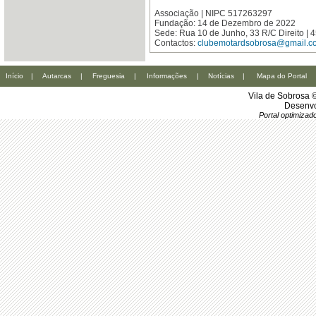
Associação | NIPC 517263297
Fundação: 14 de Dezembro de 2022
Sede: Rua 10 de Junho, 33 R/C Direito 
Contactos:
clubemotardsobrosa@gmail.c
Início
|
Autarcas
|
Freguesia
|
Informações
|
Notícias
|
Mapa do Portal
Vila de Sobrosa 
Desenvo
Portal optimiza