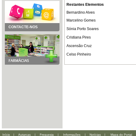
Restantes Elementos
Bernardino Alves
Marcelino Gomes
CONTACTE-NOS
Sónia Porto Soares
Cristiana Pires
Ascensão Cruz
Celso Pinheiro
Início
|
Autarcas
|
Freguesia
|
Informações
|
Notícias
|
Mapa do Portal