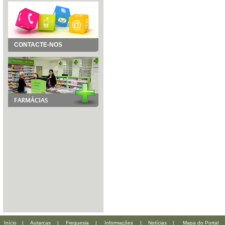
CONTACTE-NOS
Início
|
Autarcas
|
Freguesia
|
Informações
|
Notícias
|
Mapa do Portal