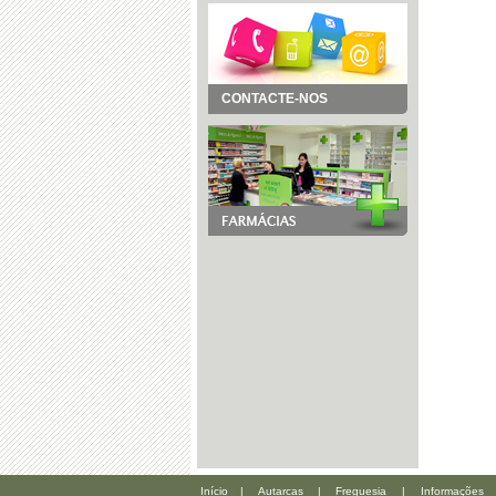
CONTACTE-NOS
Início
|
Autarcas
|
Freguesia
|
Informações