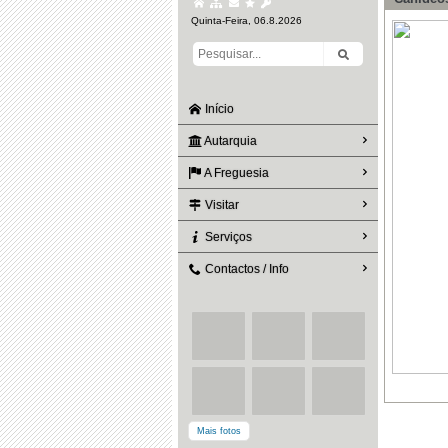
Quinta-Feira, 06.8.2026
Início
Autarquia
A Freguesia
Visitar
Serviços
Contactos / Info
Mais fotos