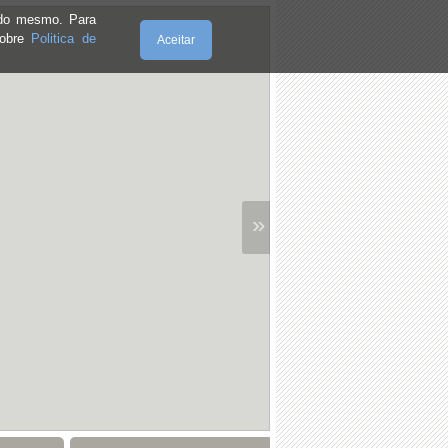
e do mesmo. Para
sobre
Politica de
Aceitar
»