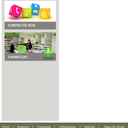
CONTACTE-NOS
Início
|
Autarcas
|
Freguesia
|
Informações
|
Notícias
|
Mapa do Portal