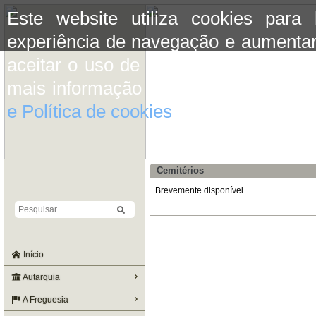
Este website utiliza cookies para
experiência de navegação e aumentar
aceitar o uso de cookies basta conti
mais informação consulte a informaç
e Política de cookies
do site.
Cemitérios
Brevemente disponível...
Início
Autarquia
A Freguesia