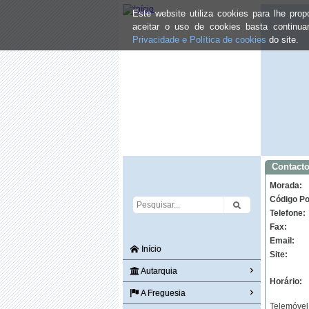
Este website utiliza cookies para lhe pr
aceitar o uso de cookies basta continu
Privacidade e Política de cookies
do site.
Contacto
Morada:
Código Po
Telefone:
Fax:
Email:
Início
Site:
Autarquia
Horário:
A Freguesia
Telemóvel