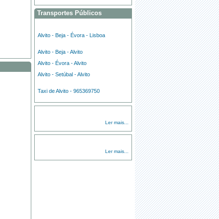
Transportes Públicos
Alvito - Beja - Évora - Lisboa
Alvito - Beja - Alvito
Alvito - Évora - Alvito
Alvito - Setúbal - Alvito
Taxi de Alvito - 965369750
Ler mais...
Ler mais...