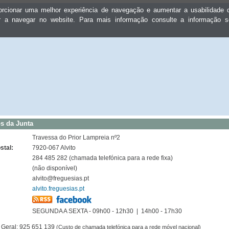
oporcionar uma melhor experiência de navegação e aumentar a usabilidad
ar a navegar no website. Para mais informação consulte a informação 
s da Junta
Travessa do Prior Lampreia nº2
stal:
7920-067 Alvito
284 485 282 (chamada telefónica para a rede fixa)
(não disponível)
alvito@freguesias.pt
alvito.freguesias.pt
SEGUNDA A SEXTA - 09h00 - 12h30 | 14h00 - 17h30
 Geral: 925 651 139
(Custo de chamada telefónica para a rede móvel nacional)