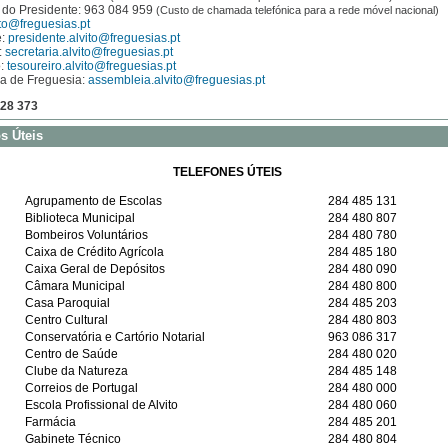
 do Presidente: 963 084 959
(Custo de chamada telefónica para a rede móvel nacional)
ito@freguesias.pt
e:
presidente.alvito@freguesias.pt
:
secretaria.alvito@freguesias.pt
o:
tesoureiro.alvito@freguesias.pt
a de Freguesia:
assembleia.alvito@freguesias.pt
928 373
s Úteis
TELEFONES ÚTEIS
Agrupamento de Escolas
284 485 131
Biblioteca Municipal
284 480 807
Bombeiros Voluntários
284 480 780
Caixa de Crédito Agrícola
284 485 180
Caixa Geral de Depósitos
284 480 090
Câmara Municipal
284 480 800
Casa Paroquial
284 485 203
Centro Cultural
284 480 803
Conservatória e Cartório Notarial
963 086 317
Centro de Saúde
284 480 020
Clube da Natureza
284 485 148
Correios de Portugal
284 480 000
Escola Profissional de Alvito
284 480 060
Farmácia
284 485 201
Gabinete Técnico
284 480 804