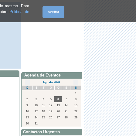
e do mesmo. Para
sobre
Politica de
Aceitar
Quinta-Feira, 06.8.2026
Agenda de Eventos
Agosto 2026
D
S
T
Q
Q
S
S
1
2
3
4
5
6
7
8
9
10
11
12
13
14
15
16
17
18
19
20
21
22
23
24
25
26
27
28
29
30
31
Contactos Urgentes