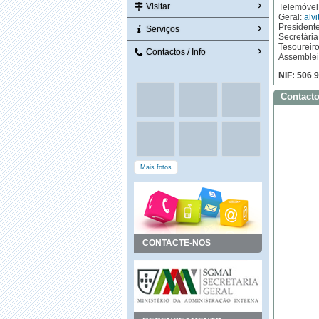
Visitar
Telemóvel
Geral:
alv
President
Serviços
Secretária
Tesoureir
Contactos / Info
Assemblei
NIF: 506 
Contacto
Mais fotos
CONTACTE-NOS