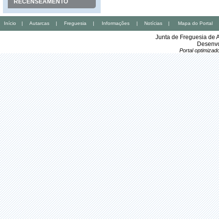
RECENSEAMENTO
Início
|
Autarcas
|
Freguesia
|
Informações
|
Notícias
|
Mapa do Portal
Junta de Freguesia de 
Desenvo
Portal optimiza