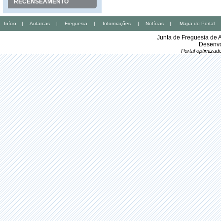
RECENSEAMENTO
Início
|
Autarcas
|
Freguesia
|
Informações
|
Notícias
|
Mapa do Portal
Junta de Freguesia de 
Desenvo
Portal optimiza