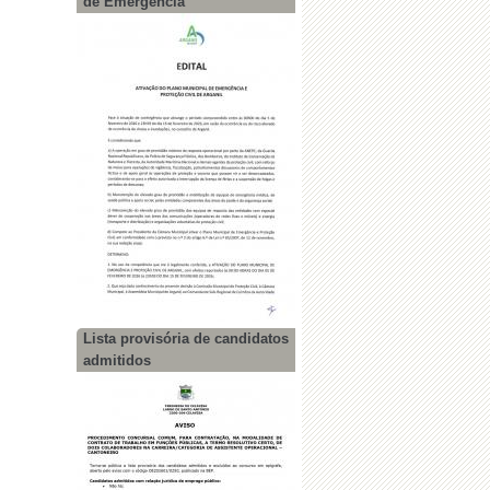
de Emergência
Lista provisória de candidatos
admitidos