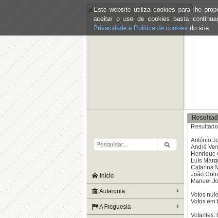
Este website utiliza cookies para lhe pr
aceitar o uso de cookies basta continu
Privacidade e Política de cookies
do site.
Resultad
Resultado
António J
André Vent
Henrique 
Luís Marq
Catarina M
João Cotri
Início
Manuel Joã
Autarquia
Votos nulo
Votos em 
A Freguesia
Votantes: 