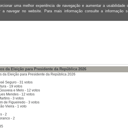
oporcionar uma melhor experiência de navegação e aumentar a usabilidad
ar a navegar no website. Para mais informação consulte a informação 
os da Eleição para Presidente da República 2026
s da Eleição para Presidente da República 2026
osé Seguro - 31 votos
ura - 19 votos
Gouveia e Melo - 12 votos
ues Mendes - 12 votos
artins - 3 votos
m de Figueiredo - 3 votos
o Vieira - 1 voto
s - 2
branco - 2
85