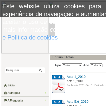
Este website utiliza cookies para
experiência de navegação e aumentar
aceitar o uso de cookies basta conti
«
mais informação consulte a informaç
e Política de cookies
do site.
Editais / Actas
Tipo
Ano
Acta 1_2010
Acta 1_2010
Início
Publicado: 2011-04-16 Entidade:
Autarquia
A Freguesia
Acta Ext_2010