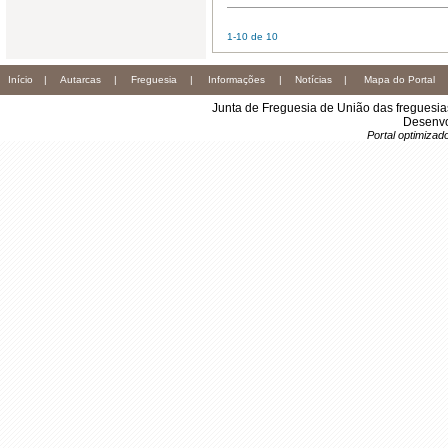
1-10 de 10
Início
|
Autarcas
|
Freguesia
|
Informações
|
Notícias
|
Mapa do Portal
Junta de Freguesia de União das freguesi
Desenvo
Portal optimiza