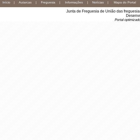
Início
|
Autarcas
|
Freguesia
|
Informações
|
Notícias
|
Mapa do Portal
Junta de Freguesia de União das freguesi
Desenvo
Portal optimiza