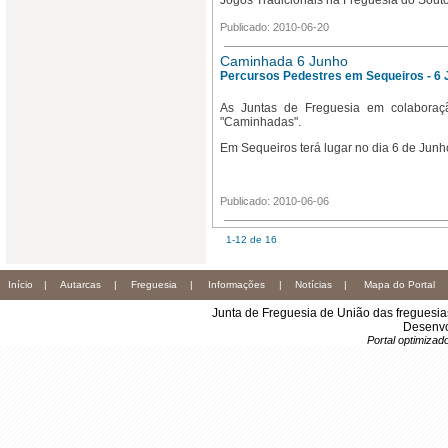
Jogos Tradicionais na Freguesia do Souto,
Publicado: 2010-06-20
Caminhada 6 Junho
Percursos Pedestres em Sequeiros - 6
As Juntas de Freguesia em colaboraç
"Caminhadas".
Em Sequeiros terá lugar no dia 6 de Junh
Publicado: 2010-06-06
1-12 de 16
Início
|
Autarcas
|
Freguesia
|
Informações
|
Notícias
|
Mapa do Portal
Junta de Freguesia de União das freguesi
Desenvo
Portal optimiza