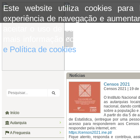
Este website utiliza cookies para
experiência de navegação e aumentar
aceitar o uso de cookies basta conti
«
mais informação consulte a informaç
e Política de cookies
do site.
Notícias
Censos 2021
Censos 2021 | 19 de 
O Instituto Nacional 
as autarquias locai
nacional, dando conti
sobre a população e 
Início
A partir do dia 5 de 
de Estatística, (entregue por uma pesso
Autarquia
acesso para responderem aos Censos 
responder pela internet, em:
https://censos2021.ine.pt/
A Freguesia
Fique atento, responda e contribua, ass