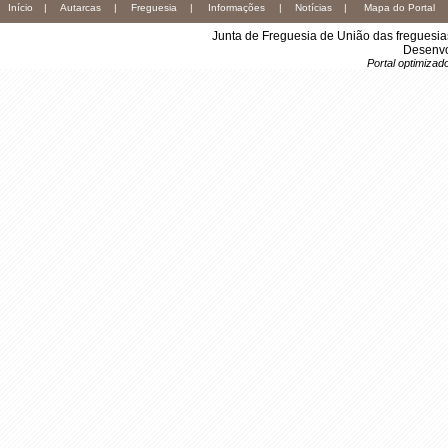
Início
|
Autarcas
|
Freguesia
|
Informações
|
Notícias
|
Mapa do Portal
Junta de Freguesia de União das freguesi
Desenvo
Portal optimiza