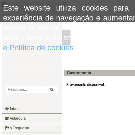
Este website utiliza cookies para
experiência de navegação e aumentar
aceitar o uso de cookies basta conti
«
mais informação consulte a informaç
e Política de cookies
do site.
Gastronomia
Brevemente disponível...
Início
Autarquia
A Freguesia