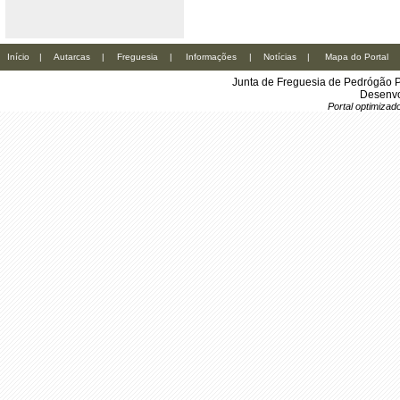
Início
|
Autarcas
|
Freguesia
|
Informações
|
Notícias
|
Mapa do Portal
Junta de Freguesia de Pedrógão P
Desenvo
Portal optimiza