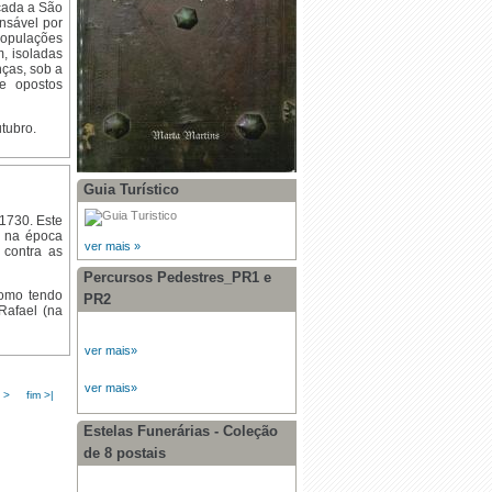
icada a São
nsável por
populações
, isoladas
nças, sob a
 e opostos
tubro.
Guia Turístico
 1730. Este
o na época
ver mais »
 contra as
Percursos Pedestres_PR1 e
como tendo
PR2
Rafael (na
ver mais»
ver mais»
 >
fim >|
Estelas Funerárias - Coleção
de 8 postais