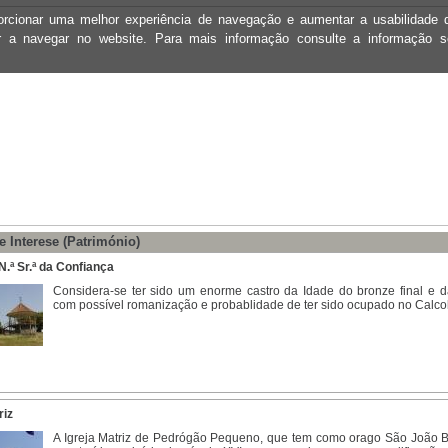
oporcionar uma melhor experiência de navegação e aumentar a usabilidad
ar a navegar no website. Para mais informação consulte a informação 
e Interese (Património)
.ª Sr.ª da Confiança
Considera-se ter sido um enorme castro da Idade do bronze final e da
com possível romanização e probablidade de ter sido ocupado no Calcolí
riz
A Igreja Matriz de Pedrógão Pequeno, que tem como orago São João Bap