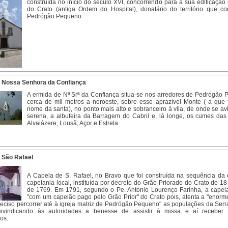
construída no início do século XVI, concorrendo para a sua edificação
do Crato (antiga Ordem do Hospital), donatário do território que c
Pedrógão Pequeno.
 Nossa Senhora da Confiança
A ermida de Nª Srª da Confiança situa-se nos arredores de Pedrógão 
cerca de mil metros a noroeste, sobre esse aprazível Monte ( a que 
nome da santa), no ponto mais alto e sobranceiro à vila, de onde se avi
serena, a albufeira da Barragem do Cabril e, lá longe, os cumes das
Alvaiázere, Lousã, Açor e Estrela.
 São Rafael
A Capela de S. Rafael, no Bravo que foi construída na sequência da 
capelania local, instituída por decreto do Grão Priorado do Crato de 1
de 1769. Em 1791, segundo o Pe. António Lourenço Farinha, a capela 
"com um capelão pago pelo Grão Prior" do Crato pois, atenta a "enorme
reciso percorrer até à igreja matriz de Pedrógão Pequeno" as populações da Serr
eivindicando às autoridades a benesse de assistir à missa e aí receber 
os.