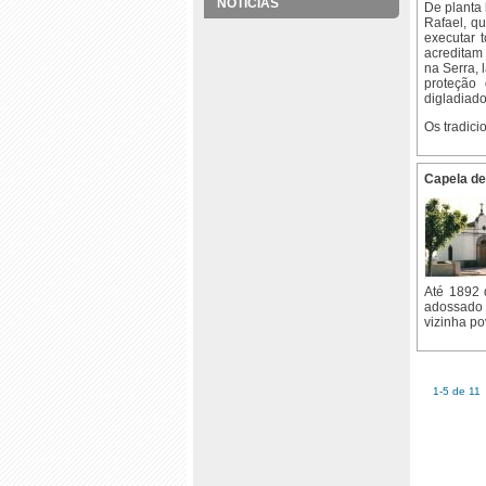
NOTÍCIAS
De planta 
Rafael, q
executar 
acreditam
na Serra, 
proteção 
digladiado
Os tradici
Capela de
Até 1892 
adossado 
vizinha p
1-5 de 11