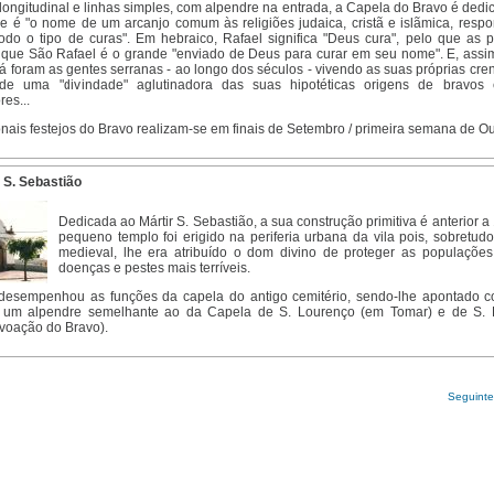
longitudinal e linhas simples, com alpendre na entrada, a Capela do Bravo é ded
ue é "o nome de um arcanjo comum às religiões judaica, cristã e islãmica, respo
todo o tipo de curas". Em hebraico, Rafael significa "Deus cura", pelo que as 
 que São Rafael é o grande "enviado de Deus para curar em seu nome". E, assim
lá foram as gentes serranas - ao longo dos séculos - vivendo as suas próprias cre
de uma "divindade" aglutinadora das suas hipotéticas origens de bravos
res...
onais festejos do Bravo realizam-se em finais de Setembro / primeira semana de Ou
 S. Sebastião
Dedicada ao Mártir S. Sebastião, a sua construção primitiva é anterior a
pequeno templo foi erigido na periferia urbana da vila pois, sobretud
medieval, lhe era atribuído o dom divino de proteger as populações
doenças e pestes mais terríveis.
desempenhou as funções da capela do antigo cemitério, sendo-lhe apontado 
um alpendre semelhante ao da Capela de S. Lourenço (em Tomar) e de S. 
ovoação do Bravo).
Seguinte