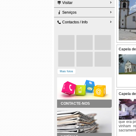
Visitar
Serviços
Contactos / Info
Capela de
Mais fotos
Capela de
CONTACTE-NOS
que era p
vinham r
sacrament