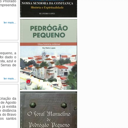
 o Priorado
ompreendia
ler mais...
Pequeno, a
foi dado o
sta, azul e
 Serras de
ler mais...
criação da
8 de Agosto
já existia
 distância
a do Bravo
os santos