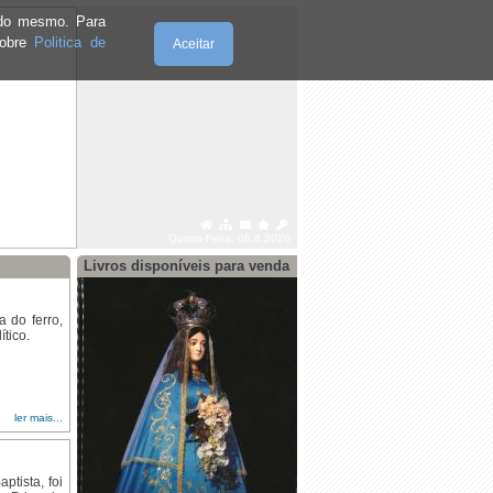
e do mesmo. Para
sobre
Politica de
Aceitar
Quinta-Feira, 06.8.2026
Livros disponíveis para venda
 do ferro,
tico.
ler mais...
tista, foi