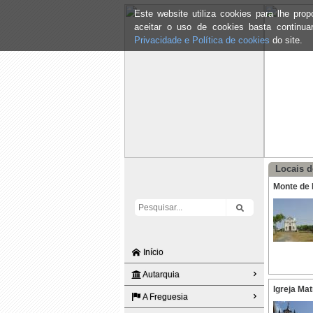
Este website utiliza cookies para lhe pr
aceitar o uso de cookies basta continu
Privacidade e Política de cookies
do site.
Locais d
Monte de N
Início
Autarquia
Igreja Mat
A Freguesia