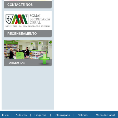
CONTACTE-NOS
RECENSEAMENTO
Início
|
Autarcas
|
Freguesia
|
Informações
|
Notícias
|
Mapa do Portal