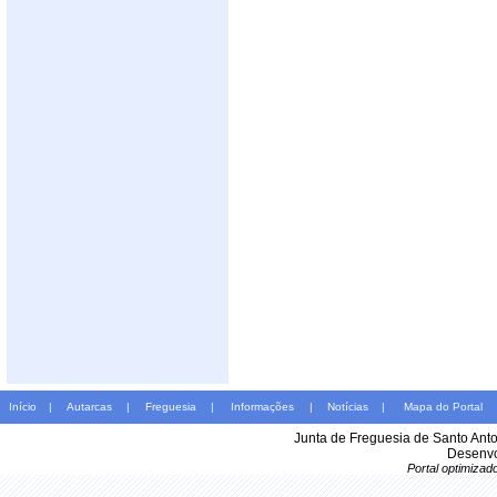
Início
|
Autarcas
|
Freguesia
|
Informações
|
Notícias
|
Mapa do Portal
Junta de Freguesia de Santo Ant
Desenvo
Portal optimiza