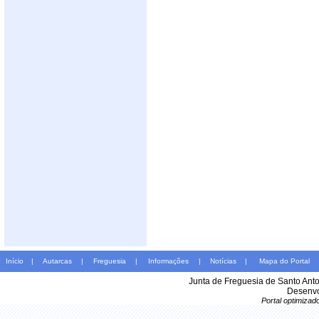
Início
|
Autarcas
|
Freguesia
|
Informações
|
Notícias
|
Mapa do Portal
Junta de Freguesia de Santo Ant
Desenvo
Portal optimiza