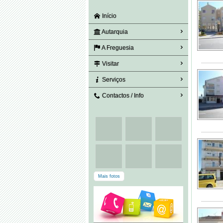
Início
Autarquia
A Freguesia
Visitar
Serviços
Contactos / Info
Mais fotos