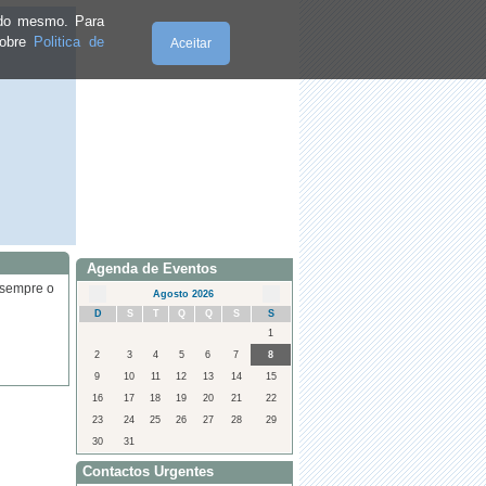
e do mesmo. Para
sobre
Politica de
Aceitar
Sábado, 08.8.2026
Agenda de Eventos
 sempre o
Agosto 2026
D
S
T
Q
Q
S
S
1
2
3
4
5
6
7
8
9
10
11
12
13
14
15
16
17
18
19
20
21
22
23
24
25
26
27
28
29
30
31
Contactos Urgentes