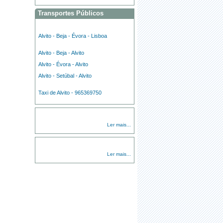
Transportes Públicos
Alvito - Beja - Évora - Lisboa
Alvito - Beja - Alvito
Alvito - Évora - Alvito
Alvito - Setúbal - Alvito
Taxi de Alvito - 965369750
Ler mais...
Ler mais...