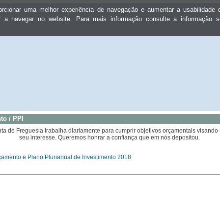
oporcionar uma melhor experiência de navegação e aumentar a usabilidad
ar a navegar no website. Para mais informação consulte a informação 
to / PPI
nta de Freguesia trabalha diariamente para cumprir objetivos orçamentais visando
seu interesse. Queremos honrar a confiança que em nós depositou.
çamento e Plano Plurianual de Investimento 2018