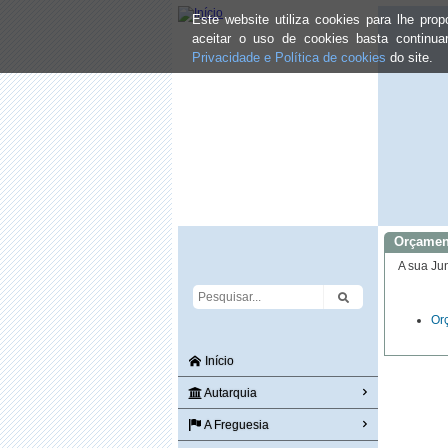
Este website utiliza cookies para lhe pr
aceitar o uso de cookies basta continu
Privacidade e Política de cookies
do site.
Orçamen
A sua Ju
Or
Início
Autarquia
A Freguesia