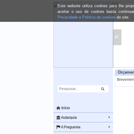
Este website utiliza cookies para lhe pr
aceitar o uso de cookies basta continu
Privacidade e Política de cookies
do site.
«
Orçamen
Brevement
Início
Autarquia
A Freguesia