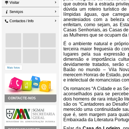
Visitar
que outrora foi a estrada privi
dúvida um roteiro turístico de
Serviços
límpidas águas, que carrega
anestesiados com a beleza 
Contactos / Info
enfeitam, como sejam, as Est
Casas Senhoriais, as Casas de 
as Mulheres que se ocupam da f
É o ambiente natural e própri
terceira maior freguesia do co
lugares pela sua expressão 
dimensão e importância cultur
devidamente tratados, serão 
Mais fotos
Baião no mundo – Vila Nova
merecem Honras de Estado, porq
e intelectual de romancistas c
Os romances “A Cidade e as Ser
aconselhados para se perceber
CONTACTE-NOS
dois homens de rara intuição l
são os “Cantadores ao Desafio
merecido uma continuidade sa
que é, sem margem para qualq
Embaixada da Literatura Portugu
Falar da
Casa do Lodeiro
, o