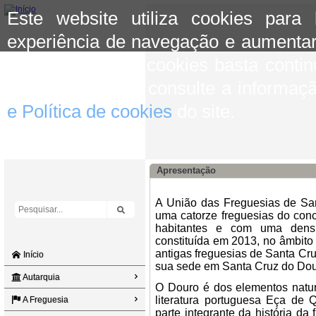
Este website utiliza cookies para
experiência de navegação e aumentar
aceitar o uso de cookies basta conti
mais informação consulte a informaç
e Política de cookies
do site.
Apresentação
A União das Freguesias de Sa
uma catorze freguesias do con
habitantes e com uma densi
constituída em 2013, no âmbito
antigas freguesias de Santa Cr
Início
sua sede em Santa Cruz do Dou
Autarquia
O Douro é dos elementos natur
literatura portuguesa Eça de
A Freguesia
parte integrante da história da 