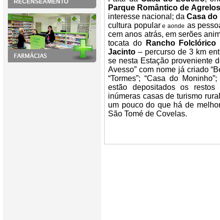
RECENSEAMENTO
Parque Romântico de Agrelo
interesse nacional; da
Casa do 
cultura popular
as pessoa
e aonde
cem anos atrás, em serões anim
tocata do
Rancho Folclórico
Jacinto
– percurso de 3 km ent
se nesta Estação proveniente d
Avesso” com nome já criado “Be
“Tormes”; “Casa do Moninho”; 
estão depositados os restos m
inúmeras casas de turismo rura
um pouco do que há de melhor 
São Tomé de Covelas.