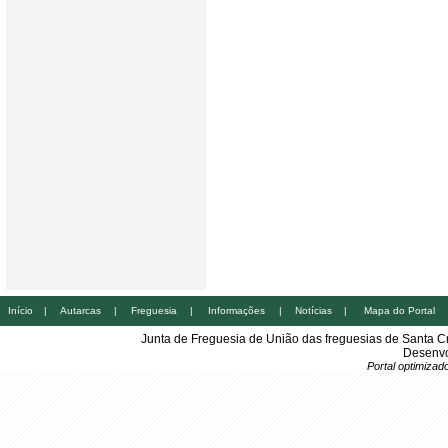
Início
|
Autarcas
|
Freguesia
|
Informações
|
Notícias
|
Mapa do Portal
Junta de Freguesia de União das freguesias de Santa 
Desenvo
Portal optimiza