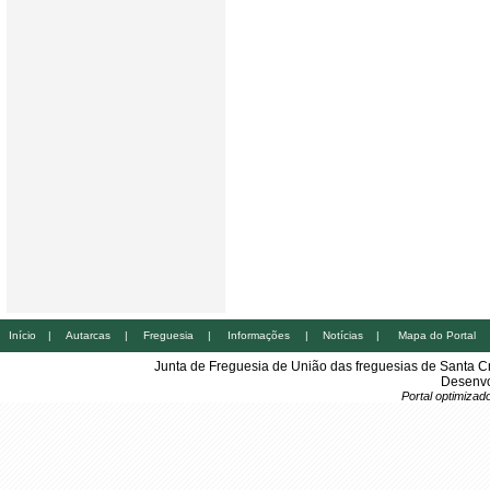
Início
|
Autarcas
|
Freguesia
|
Informações
|
Notícias
|
Mapa do Portal
Junta de Freguesia de União das freguesias de Santa 
Desenvo
Portal optimiza