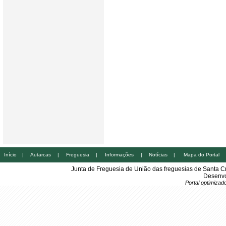
Início
|
Autarcas
|
Freguesia
|
Informações
|
Notícias
|
Mapa do Portal
Junta de Freguesia de União das freguesias de Santa 
Desenvo
Portal optimiza