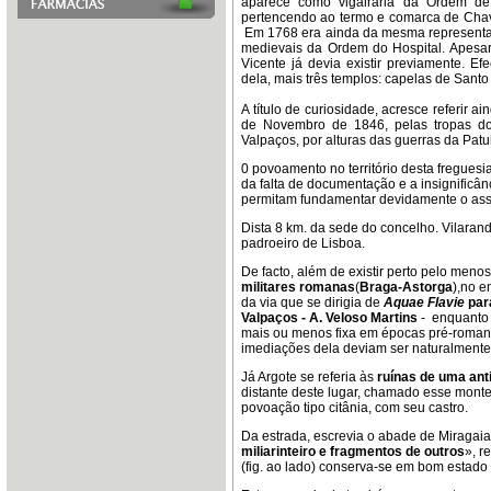
aparece como vigairaria da Ordem de
pertencendo ao termo e comarca de Chav
Em 1768 era ainda da mesma representa
medievais da Ordem do Hospital. Apesar 
Vicente já devia existir previamente. Ef
dela, mais três templos: capelas de Santo 
A título de curiosidade, acresce referir 
de Novembro de 1846, pelas tropas d
Valpaços, por alturas das guerras da Patu
0 povoamento no território desta freguesi
da falta de documentação e a insignificâ
permitam fundamentar devidamente o asse
Dista 8 km. da sede do concelho. Vilaran
padroeiro de Lisboa.
De facto, além de existir perto pelo men
militares romanas
(
Braga-Astorga
),no e
da via que se dirigia de
Aquae Flavie
par
Valpaços - A. Veloso Martins
- enquanto 
mais ou menos fixa em épocas pré-romanas, 
imediações dela deviam ser naturalment
Já Argote se referia às
ruínas de uma an
distante deste lugar, chamado esse mont
povoação tipo citânia, com seu castro.
Da estrada, escrevia o abade de Miragai
miliarinteiro e fragmentos de outros
», r
(fig. ao lado) conserva-se em bom estad