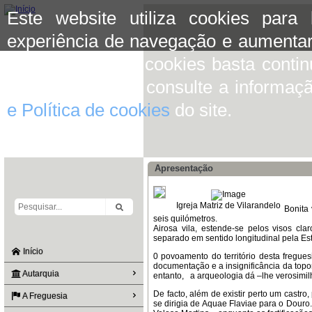
Este website utiliza cookies para
experiência de navegação e aumentar
aceitar o uso de cookies basta conti
mais informação consulte a informaç
e Política de cookies
do site.
Apresentação
Igreja Matriz de Vilarandelo
Bonita
seis quilómetros.
Airosa vila, estende-se pelos visos cl
separado em sentido longitudinal pela Es
Início
0 povoamento do território desta fregues
documentação e a insignificância da top
Autarquia
entanto, a arqueologia dá –lhe verosimi
De facto, além de existir perto um castro
A Freguesia
se dirigia de Aquae Flaviae para o Douro