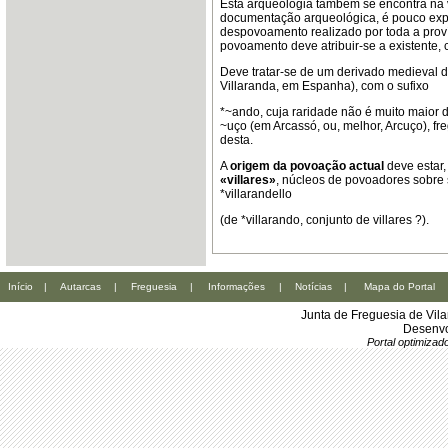
Esta arqueologia também se encontra na v
documentação arqueológica, é pouco expr
despovoamento realizado por toda a proví
povoamento deve atribuir-se a existente, 
Deve tratar-se de um derivado medieval d
Villaranda, em Espanha), com o sufixo
*~ando, cuja raridade não é muito maior 
~uço (em Arcassó, ou, melhor, Arcuço), f
desta.
A
origem da povoação actual
deve estar,
«villares»
, núcleos de povoadores sobre 
*villarandello
(de *villarando, conjunto de villares ?).
Início
|
Autarcas
|
Freguesia
|
Informações
|
Notícias
|
Mapa do Portal
Junta de Freguesia de Vil
Desenvo
Portal optimiza