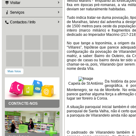
Veloso Martins - enquanto as fortificaçõ
Visitar
fixa em épocas pré-romanas, a via milita
deviam ser naturalmente habitadas.
Serviços
Tudo indica tratar-se duma povoação, tipo
de Muralhas, talvez daí advenha a desig
Contactos / Info
de 1500 metros para oeste da população 
inteiro (marco miliário) e fragmentos
dedicado ao Imperador Macrino (217-218
No que tange a toponímia, a origem da
“Villares”, hipótese que parece adequa
configuração da povoação de Vilarandelo
matriz, a saber: Bairro do Outeiro, da 
grupo de casas ou bairro devia ter sido u
chamar-se-ia, pois, Vilarando (por serem
nome desta Vila.
Mais fotos
Da história da po
Capela de St António
geográfica, é po
Montenegro, se na de Monforte. No enta
parece ganhar alguma força a afirmação 
lugar ser foreiro à Coroa.
CONTACTE-NOS
A situação paroquial inicial também é ob
paroquial de Santa Valha, não é certo qu
a paroquia de Vilarandelo ainda não apa
O padroado de Vilarandelo também é i