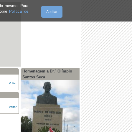
e do mesmo. Para
sobre
Politica de
Aceitar
Quinta-Feira, 06.8.2026
Homenagem a Dr.º Olímpio
Santos Seca
Voltar
Voltar