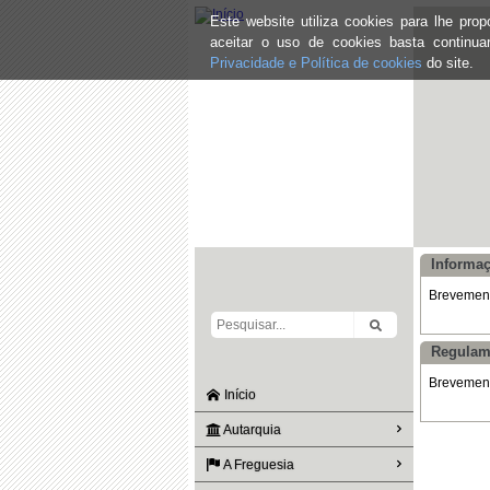
Este website utiliza cookies para lhe pr
aceitar o uso de cookies basta continu
Privacidade e Política de cookies
do site.
Informa
Brevemente
Regulam
Brevemente
Início
Autarquia
A Freguesia