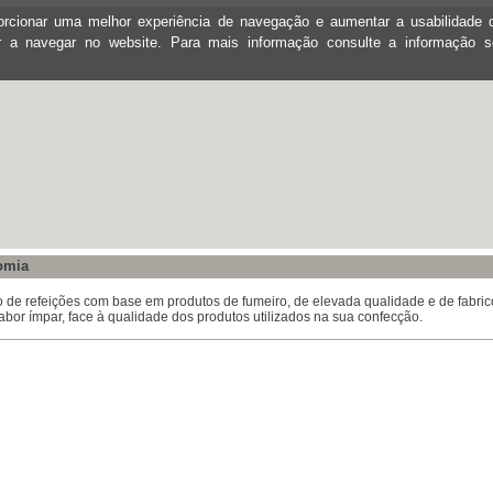
oporcionar uma melhor experiência de navegação e aumentar a usabilidad
ar a navegar no website. Para mais informação consulte a informação 
omia
 de refeições com base em produtos de fumeiro, de elevada qualidade e de fabric
abor ímpar, face à qualidade dos produtos utilizados na sua confecção.