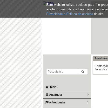
Este website utiliza cookies para lhe pr
aceitar o uso de cookies basta continu
Privacidade e Política de cookies
do site.
Gastron
Confecção
Folar de s
Início
Autarquia
A Freguesia