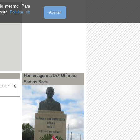
e do mesmo. Para
sobre
Politica de
Aceitar
Domingo, 09.8.2026
Homenagem a Dr.º Olímpio
Santos Seca
o caseiro;