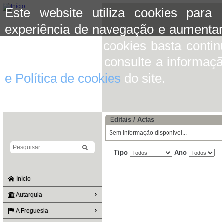
Este website utiliza cookies para
experiência de navegação e aumentar
aceitar o uso de cookies basta conti
mais informação consulte a informaç
e Política de cookies
do site.
Editais / Actas
Sem informação disponivel...
Tipo
Ano
Início
Autarquia
A Freguesia