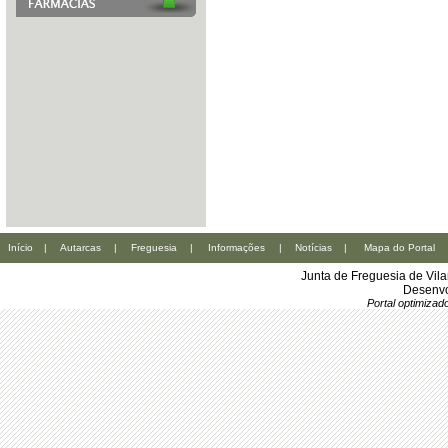
Início
|
Autarcas
|
Freguesia
|
Informações
|
Notícias
|
Mapa do Portal
Junta de Freguesia de Vil
Desenvo
Portal optimiza