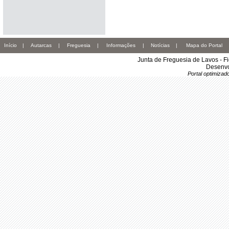
Início
|
Autarcas
|
Freguesia
|
Informações
|
Notícias
|
Mapa do Portal
Junta de Freguesia de Lavos - F
Desenvo
Portal optimiza