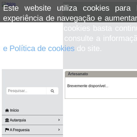
Este website utiliza cookies para
experiência de navegação e aumentar
aceitar o uso de cookies basta conti
mais informação consulte a informaç
e Política de cookies
do site.
Artesanato
Brevemente disponível...
Início
Autarquia
A Freguesia