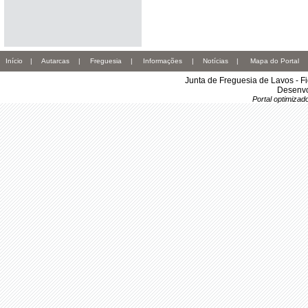
Início
|
Autarcas
|
Freguesia
|
Informações
|
Notícias
|
Mapa do Portal
Junta de Freguesia de Lavos - F
Desenvo
Portal optimiza