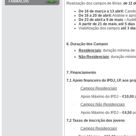
Realização dos campos de férias:
de 11 d
De 16 de março a 13 abril:
Candid
De 16 a 20 de abril:
Análise e apr
De 23 de abril a 9 de maio –
Audiê
A partir de 21 de maio, até 5 dia
Viabilização dos campos
até 3 di
6. Duração dos Campos
Residenciais
: duração mínima de
Não Residenciais
: duração míni
7. Financiamento
7.1 Apoio financeiro do IPDJ, I.P. aos pro
·
Campos Residenciais
Apoio Máximo do IPDJ –
€10,00
p
·
Campos Não Residenciais
Apoio Máximo do IPDJ –
€4,50
po
7.2 Taxas de inscrição dos jovens
·
Campos Residenciais