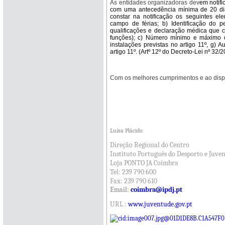
As entidades organizadoras dev
em notifi
com uma antecedência mínima de 20 dias
constar na notificação os seguintes el
campo de férias; b) Identificação do p
qualificações e declaração médica que c
funções); c) Número mínimo e máximo de 
instalações previstas no artigo 11º, g) 
artigo 11º. (Artº 12º do Decreto-Lei nº 32/
Com os melhores cumprimentos e ao dispo
Luísa Plácido
Direção Regional do Centro
Instituto Português do Desporto e Juvent
Loja PONTO JA Coimbra
Tel: 239 790 600
Fax: 239 790 610
Email:
coimbra@ipdj.pt
URL :
www.juventude.gov.pt