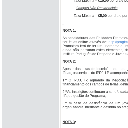
Taxa Máxima –
€15,00
por dia e p
·
Campos Não Residenciais
Taxa Máxima –
€5,00
por dia e por
NOTA 1
:
As candidaturas das Entidades Promotora
ser feitas online através de:
http://progfm
Promotora terá de ter um username e uma
ainda não possuam estes elementos, dev
Instituto Português do Desporto e Juventu
NOTA 2:
Apesar das taxas de inscrição serem pa
férias, os serviços do IPDJ, I.P. acompan
1.º O IPDJ, I.P. aquando da negocia
financiamento dos campos de férias, defin
2.º As inscrições continuam a ser efetuad
I.P., de gestão do Programa;
3.ºEm caso de desistência de um jov
organizadora, mediante o definido no artig
NOTA 3
: