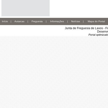
Início
|
Autarcas
|
Freguesia
|
Informações
|
Notícias
|
Mapa do Portal
Junta de Freguesia de Lavos - F
Desenvo
Portal optimiza