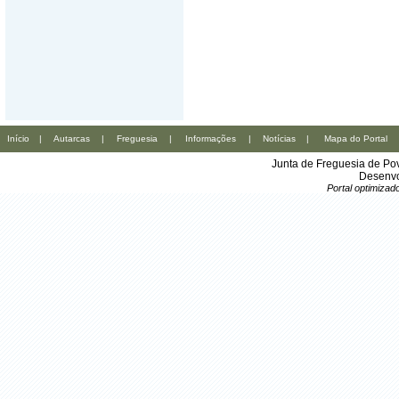
Início
|
Autarcas
|
Freguesia
|
Informações
|
Notícias
|
Mapa do Portal
Junta de Freguesia de Po
Desenvo
Portal optimiza