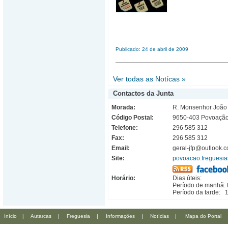
Publicado: 24 de abril de 2009
Ver todas as Notícas »
Contactos da Junta
Morada:
R. Monsenhor João 
Código Postal:
9650-403 Povoação 
Telefone:
296 585 312
Fax:
296 585 312
Email:
geral-jfp@outlook.
Site:
povoacao.freguesia
Horário:
Dias úteis:
Período de manhã:
Período da tarde:
Início
|
Autarcas
|
Freguesia
|
Informações
|
Notícias
|
Mapa do Portal