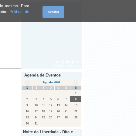
e do mesmo. Para
sobre
Politica de
Aceitar
Sábado, 08.8.2026
Agenda de Eventos
Agosto 2026
D
S
T
Q
Q
S
S
1
2
3
4
5
6
7
8
9
10
11
12
13
14
15
16
17
18
19
20
21
22
23
24
25
26
27
28
29
30
31
Noite da Liberdade - Dita e