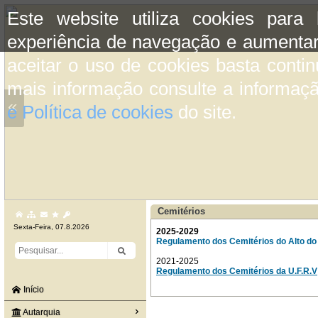
Este website utiliza cookies para
experiência de navegação e aumentar
aceitar o uso de cookies basta conti
mais informação consulte a informaç
«
e Política de cookies
do site.
Cemitérios
Sexta-Feira, 07.8.2026
2025-2029
Regulamento dos Cemitérios do Alto do
2021-2025
Regulamento dos Cemitérios da U.F.R.V
Início
Autarquia