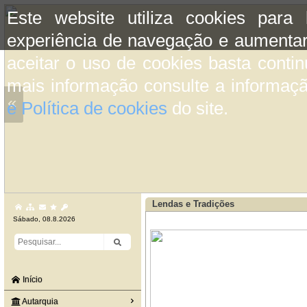
Este website utiliza cookies para
experiência de navegação e aumentar
aceitar o uso de cookies basta conti
mais informação consulte a informaç
«
e Política de cookies
do site.
Lendas e Tradições
Sábado, 08.8.2026
Início
Autarquia