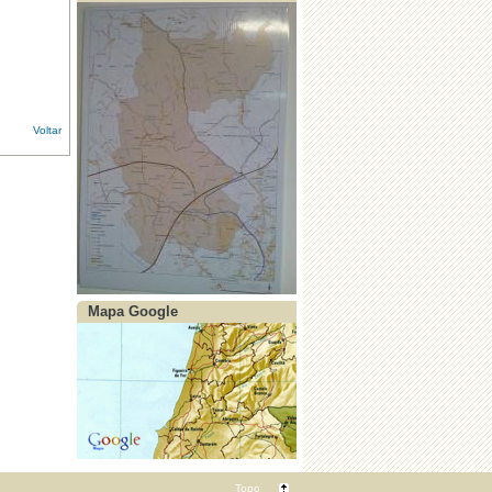
·
Contrato - Transfª de Competências
(AT) - CMS e a UFRV
Voltar
·
Contrato Interadministrativo (CIA) -
CMS e a UFRV
·
Aviso à população - Onda de Calor
Mapa Google
·
Aviso à população - perigo de
incêndio
Topo