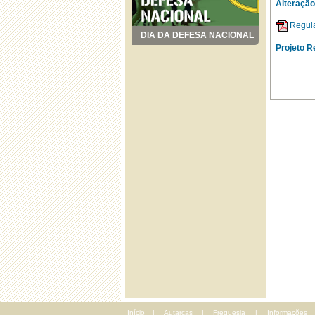
Alteração
Regul
DIA DA DEFESA NACIONAL
Projeto R
Início
|
Autarcas
|
Freguesia
|
Informações