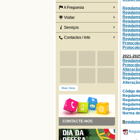
A Freguesia
Regulame
Regulamen
Regulamen
Visitar
Regulame
Regulame
Serviços
Regulame
Regulame
Contactos / Info
Regulamen
Protocolo
Protocolo
2021-202
Regulamen
Protocolo
Alteração
Regulamen
Regulame
Alteração
Mais fotos
Código de
Regulamen
Regulamen
Regulame
Regulamen
Norma de 
CONTACTE-NOS
R
egulame
Regula