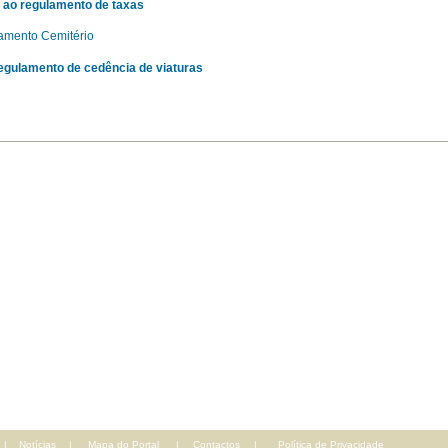
 ao regulamento de taxas
amento Cemitério
egulamento de cedência de viaturas
|
Notícias
|
Mapa do Portal
|
Contactos
|
Política de Privacidade