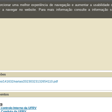
oporcionar uma melhor experiência de navegação e aumentar a usabilidad
ar a navegar no website. Para mais informação consulte a informação 
ções
gens/141632/varias/20230323132654110.pdf
entos
29
controlo Interno da UFRV
e Conduta da UFRV