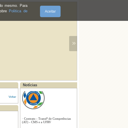
e do mesmo. Para
sobre
Politica de
Aceitar
»
Notícias
Voltar