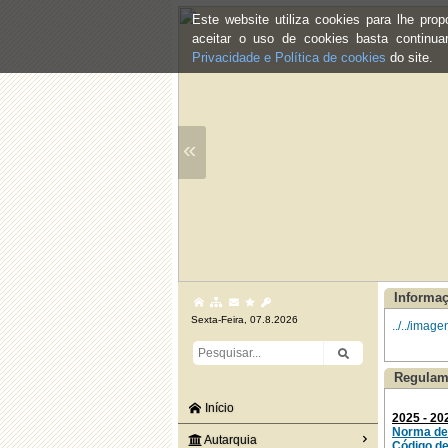
Este website utiliza cookies para lhe pr
aceitar o uso de cookies basta continu
Privacidade e Política de cookies
do site.
«
Informa
Sexta-Feira, 07.8.2026
../../ima
Regulam
Início
2025 - 20
Norma de 
Autarquia
Código d