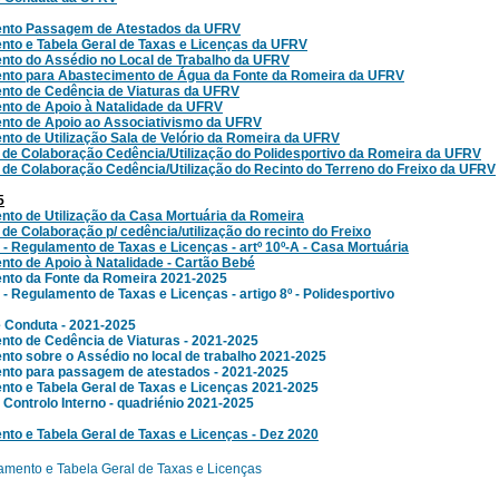
nto Passagem de Atestados da UFRV
to e Tabela Geral de Taxas e Licenças da UFRV
to do Assédio no Local de Trabalho da UFRV
nto para Abastecimento de Água da Fonte da Romeira da UFRV
nto de Cedência de Viaturas da UFRV
nto de Apoio à Natalidade da UFRV
nto de Apoio ao Associativismo da UFRV
to de Utilização Sala de Velório da Romeira da UFRV
 de Colaboração Cedência/Utilização do Polidesportivo da Romeira da UFRV
 de Colaboração Cedência/Utilização do Recinto do Terreno do Freixo da UFRV
5
to de Utilização da Casa Mortuária da Romeira
 de Colaboração p/ cedência/utilização do recinto do Freixo
 - Regulamento de Taxas e Licenças - artº 10º-A - Casa Mortuária
to de Apoio à Natalidade - Cartão Bebé
nto da Fonte da Romeira 2021-2025
 - Regulamento de Taxas e Licenças - artigo 8º - Polidesportivo
 Conduta - 2021-2025
to de Cedência de Viaturas - 2021-2025
to sobre o Assédio no local de trabalho 2021-2025
nto para passagem de atestados - 2021-2025
to e Tabela Geral de Taxas e Licenças 2021-2025
Controlo Interno - quadriénio 2021-2025
nto e Tabela Geral de Taxas e Licenças - Dez 2020
mento e Tabela Geral de Taxas e Licenças