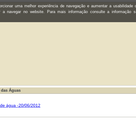
oporcionar uma melhor experiência de navegação e aumentar a usabilidad
ar a navegar no website. Para mais informação consulte a informação 
s das Águas
 de água -20/06/2012