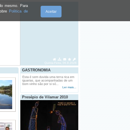
e do mesmo. Para
sobre
Politica de
Aceitar
Quinta-Feira, 06.8.2026
GASTRONOMIA
Esta é sem duvida uma terra rica em
iguarias, que acompanhadas de um
bom vinho são por si só...
Ler mais...
Presépio de Vilamar 2010