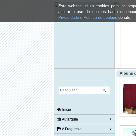
Este website utiliza cookies para lhe pr
aceitar o uso de cookies basta continu
Privacidade e Política de cookies
do site.
Álbuns 
Início
Autarquia
A Freguesia